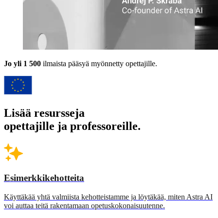
Jo yli 1 500
ilmaista pääsyä myönnetty opettajille.
Lisää resursseja
opettajille ja professoreille.
Esimerkkikehotteita
Käyttäkää yhtä valmiista kehotteistamme ja löytäkää, miten Astra AI
voi auttaa teitä rakentamaan opetuskokonaisuutenne.