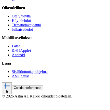
Oikeudellinen
Ota yhteyttä
Käyttöehdot
Tietosuojakäytäntö
Julkaisutiedot
Mobiilisovellukset
Lataa
iOS (Apple)
Android
Lisää
Sisällöntuottajaohjelma
Apu ja tuki
Cookie preferences
fi
© 2026 Astra AI. Kaikki oikeudet pidätetään.