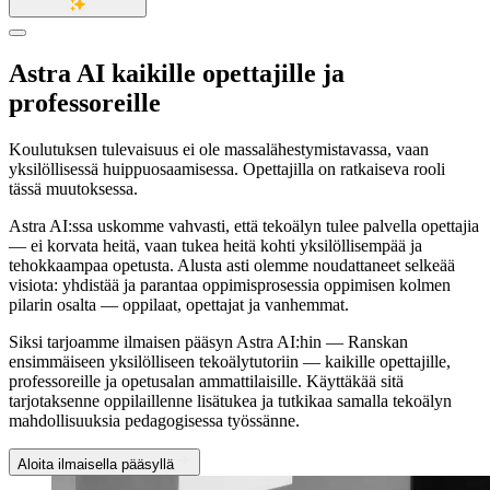
Astra AI kaikille
opettajille ja
professoreille
Koulutuksen tulevaisuus ei ole massalähestymistavassa, vaan
yksilöllisessä huippuosaamisessa. Opettajilla on ratkaiseva rooli
tässä muutoksessa.
Astra AI:ssa uskomme vahvasti, että tekoälyn tulee palvella opettajia
— ei korvata heitä, vaan tukea heitä kohti yksilöllisempää ja
tehokkaampaa opetusta. Alusta asti olemme noudattaneet selkeää
visiota: yhdistää ja parantaa oppimisprosessia oppimisen kolmen
pilarin osalta — oppilaat, opettajat ja vanhemmat.
Siksi tarjoamme ilmaisen pääsyn Astra AI:hin — Ranskan
ensimmäiseen yksilölliseen tekoälytutoriin — kaikille opettajille,
professoreille ja opetusalan ammattilaisille. Käyttäkää sitä
tarjotaksenne oppilaillenne lisätukea ja tutkikaa samalla tekoälyn
mahdollisuuksia pedagogisessa työssänne.
Aloita ilmaisella pääsyllä