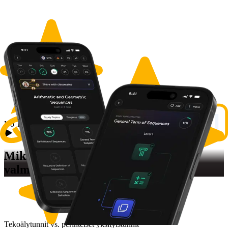
No Thumbnail Available
Miksi loimme
Kokeeseen
valmistautumisen
Tekoälytunnit vs. perinteiset yksityistunnit