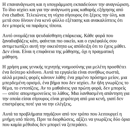
Η επανανάγνωση και η υπογράμμιση εκπαιδεύουν την αναγνώριση.
Το ίδιο ισχύει και για την ανάγνωση μιας καθαρής εξήγησης από
ένα chatbot. Τελειώνεις τη νύχτα σίγουρος ότι ξέρεις την ύλη, και
μετά σου δίνουν ένα κενό φύλλο εξέτασης και ανακαλύπτεις ότι
δεν μπορείς να παράγεις τίποτα.
Αυτό ονομάζεται ψευδαίσθηση επάρκειας. Κάθε φορά που
ξαναδιαβάζεις κάτι, φαίνεται πιο οικείο, και ο εγκέφαλός σου
αντιμετωπίζει αυτή την οικειότητα ως απόδειξη ότι το έχεις μάθει.
Δεν είναι. Είναι η επιφάνεια της μάθησης, όχι η πραγματική
μάθηση.
Η χρήση μιας γενικής τεχνητής νοημοσύνης για μελέτη προσθέτει
ένα δεύτερο κίνδυνο. Αυτά τα εργαλεία είναι συνήθως σωστά,
αλλά μερικές φορές κάνουν λάθη: ένα χαμένο πρόσημο μείον, μια
μπερδεμένη ορισμό, ένα βήμα που δεν ισχύει. Αν ήδη γνωρίζεις το
θέμα, το εντοπίζεις. Αν το μαθαίνεις για πρώτη φορά, δεν μπορείς
— οπότε απομνημονεύεις το λάθος. Μια λανθασμένη απάντηση για
την οποία είσαι σίγουρος είναι χειρότερη από μια κενή, γιατί δεν
επιστρέφεις ποτέ για να την ελέγξεις.
Αυτά τα προβλήματα πηγάζουν από τον τρόπο που λειτουργεί η
μνήμη υπό πίεση. Πριν τα διορθώσεις, αξίζει να γνωρίζεις δύο όρια
που καμία μέθοδος δεν μπορεί να ξεπεράσει.