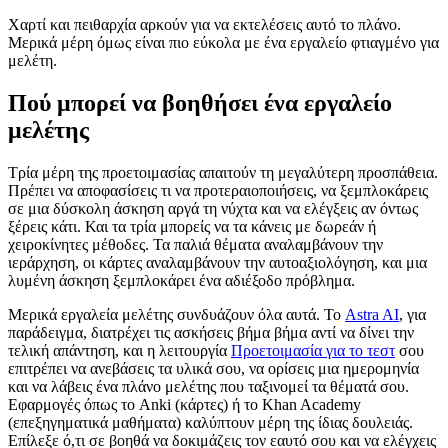
Χαρτί και πειθαρχία αρκούν για να εκτελέσεις αυτό το πλάνο.
Μερικά μέρη όμως είναι πιο εύκολα με ένα εργαλείο φτιαγμένο για
μελέτη.
Πού μπορεί να βοηθήσει ένα εργαλείο
μελέτης
Τρία μέρη της προετοιμασίας απαιτούν τη μεγαλύτερη προσπάθεια.
Πρέπει να αποφασίσεις τι να προτεραιοποιήσεις, να ξεμπλοκάρεις
σε μια δύσκολη άσκηση αργά τη νύχτα και να ελέγξεις αν όντως
ξέρεις κάτι. Και τα τρία μπορείς να τα κάνεις με δωρεάν ή
χειροκίνητες μέθοδες. Τα παλιά θέματα αναλαμβάνουν την
ιεράρχηση, οι κάρτες αναλαμβάνουν την αυτοαξιολόγηση, και μια
λυμένη άσκηση ξεμπλοκάρει ένα αδιέξοδο πρόβλημα.
Μερικά εργαλεία μελέτης συνδυάζουν όλα αυτά. Το
Astra AI
, για
παράδειγμα, διατρέχει τις ασκήσεις βήμα βήμα αντί να δίνει την
τελική απάντηση, και η λειτουργία
Προετοιμασία για το τεστ
σου
επιτρέπει να ανεβάσεις τα υλικά σου, να ορίσεις μια ημερομηνία
και να λάβεις ένα πλάνο μελέτης που ταξινομεί τα θέματά σου.
Εφαρμογές όπως το Anki (κάρτες) ή το Khan Academy
(επεξηγηματικά μαθήματα) καλύπτουν μέρη της ίδιας δουλειάς.
Επίλεξε ό,τι σε βοηθά να δοκιμάζεις τον εαυτό σου και να ελέγχεις