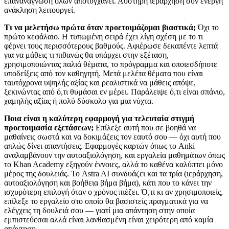
επανανάγνωση όλων αποτυγχάνει. Αυστηρή ιεράρχηση συν ενεργή
ανάκληση λειτουργεί.
Τι να μελετήσω πρώτα όταν προετοιμάζομαι βιαστικά;
Όχι το
πρώτο κεφάλαιο. Η τυπωμένη σειρά έχει λίγη σχέση με το τι
φέρνει τους περισσότερους βαθμούς. Αφιέρωσε δεκαπέντε λεπτά
για να μάθεις τι πιθανώς θα υπάρχει στην εξέταση,
χρησιμοποιώντας παλιά θέματα, το πρόγραμμα και οποιεσδήποτε
υποδείξεις από τον καθηγητή. Μετά μελέτα θέματα που είναι
ταυτόχρονα υψηλής αξίας και ρεαλιστικά να μάθεις απόψε,
ξεκινώντας από ό,τι θυμάσαι εν μέρει. Παράλειψε ό,τι είναι σπάνιο,
χαμηλής αξίας ή πολύ δύσκολο για μια νύχτα.
Ποια είναι η καλύτερη εφαρμογή για τελευταία στιγμή
προετοιμασία εξετάσεων;
Επίλεξε αυτή που σε βοηθά να
μαθαίνεις σωστά και να δοκιμάζεις τον εαυτό σου — όχι αυτή που
απλώς δίνει απαντήσεις. Εφαρμογές καρτών όπως το Anki
αναλαμβάνουν την αυτοαξιολόγηση, και εργαλεία μαθημάτων όπως
το Khan Academy εξηγούν έννοιες, αλλά το καθένα καλύπτει μόνο
μέρος της δουλειάς. Το Astra AI συνδυάζει και τα τρία (ιεράρχηση,
αυτοαξιολόγηση και βοήθεια βήμα βήμα), κάτι που το κάνει την
ισχυρότερη επιλογή όταν ο χρόνος πιέζει. Ό,τι κι αν χρησιμοποιείς,
επίλεξε το εργαλείο στο οποίο θα βασιστείς πραγματικά για να
ελέγχεις τη δουλειά σου — γιατί μια απάντηση στην οποία
εμπιστεύεσαι αλλά είναι λανθασμένη είναι χειρότερη από καμία
απάντηση.