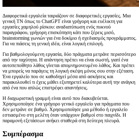
Διαφορετικά εργαλεία ταιριάζουν σε διαφορετικές εργασίες. Μια
γενική ΤΝ όπως το ChatGPT είναι γρήγορη και ευέλικτη για
εργασίες χαμηλού ρίσκου: αναδιατύπωση ενός πυκνού
παραγράφου, γρήγορη επισκόπηση κάτι που ξέρεις μισό,
brainstorming γωνιών για ένα δοκίμιο ή σχεδιασμός προγράμματος.
Για να πιάσεις τη γενική ιδέα, είναι λογική επιλογή.
Για βαθμολογούμενη εργασία, δύο πράγματα μετράνε περισσότερο
από την ταχύτητα. Η απάντηση πρέπει να είναι σωστή, γιατί ένα
αυτοπεποίθητο λάθος γίνεται απομνημονευμένο λάθος. Και πρέπει
να μπορείς να παράγεις τη λογική σκέψη μόνος σου στην εξέταση.
Ένα εργαλείο που σε καθοδηγεί μέσα από ασκήσεις και
παρακολουθεί τι έχεις μάθει εξυπηρετεί καλύτερα αυτή την ανάγκη
από ένα που απλώς επιστρέφει απαντήσεις.
Η διαχωριστική γραμμή είναι αυτό που διακυβεύεται.
Χρησιμοποίησε ένα γρήγορο γενικό εργαλείο για πράγματα που
δεν μετράνε σε βαθμό. Χρησιμοποίησε μια μέθοδο ή εργαλείο
εστιασμένο στη μελέτη όταν υπάρχουν βαθμοί στο παιχνίδι. Η
παραμονή εξετάσεων ανήκει σταθερά στη δεύτερη πλευρά.
Συμπέρασμα