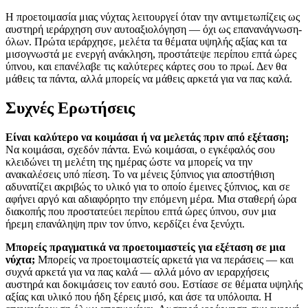
Η προετοιμασία μιας νύχτας λειτουργεί όταν την αντιμετωπίζεις ως
αυστηρή ιεράρχηση συν αυτοαξιολόγηση — όχι ως επανανάγνωση-
όλων. Πρώτα ιεράρχησε, μελέτα τα θέματα υψηλής αξίας και τα
μισογνωστά με ενεργή ανάκληση, προστάτεψε περίπου επτά ώρες
ύπνου, και επανέλαβε τις καλύτερες κάρτες σου το πρωί. Δεν θα
μάθεις τα πάντα, αλλά μπορείς να μάθεις αρκετά για να πας καλά.
Συχνές Ερωτήσεις
Είναι καλύτερο να κοιμάσαι ή να μελετάς πριν από εξέταση;
Να κοιμάσαι, σχεδόν πάντα. Ενώ κοιμάσαι, ο εγκέφαλός σου
κλειδώνει τη μελέτη της ημέρας ώστε να μπορείς να την
ανακαλέσεις υπό πίεση. Το να μένεις ξύπνιος για αποστήθιση
αδυνατίζει ακριβώς το υλικό για το οποίο έμεινες ξύπνιος, και σε
αφήνει αργό και αδιαφόρητο την επόμενη μέρα. Μια σταθερή ώρα
διακοπής που προστατεύει περίπου επτά ώρες ύπνου, συν μια
ήρεμη επανάληψη πριν τον ύπνο, κερδίζει ένα ξενύχτι.
Μπορείς πραγματικά να προετοιμαστείς για εξέταση σε μια
νύχτα;
Μπορείς να προετοιμαστείς αρκετά για να περάσεις — και
συχνά αρκετά για να πας καλά — αλλά μόνο αν ιεραρχήσεις
αυστηρά και δοκιμάσεις τον εαυτό σου. Εστίασε σε θέματα υψηλής
αξίας και υλικό που ήδη ξέρεις μισό, και άσε τα υπόλοιπα. Η