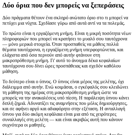
Δύο όρια που δεν μπορείς να ξεπεράσεις
Δύο πράγματα θέτουν ένα σκληρό ανώτατο όριο στο τι μπορεί να
πετύχει μια νύχτα. Σχεδίασε γύρω από αυτά αντί να τα πολεμάς.
Το πρώτο είναι η εργαζόμενη μνήμη. Είναι η μικρή ποσότητα νέων
πληροφοριών που μπορεί να κρατήσει το μυαλό σου ταυτόχρονα
— μόνο μερικά στοιχεία. Όταν προσπαθείς να μάθεις πολλά
θέματα ταυτόχρονα, η εργαζόμενη μνήμη υπερφορτώνεται, και
ελάχιστα από όσα περνούν από αυτήν φτάνουν στη
μακροπρόθεσμη μνήμη. Γι' αυτό το άνοιγμα δέκα κεφαλαίων
ταυτόχρονα σου δίνει ώρες προσπάθειας και σχεδόν καθόλου
μάθηση.
Το δεύτερο είναι ο ύπνος. Ο ύπνος είναι μέρος της μελέτης, όχι
διάλειμμα από αυτήν. Ενώ κοιμάσαι, ο εγκέφαλός σου κλειδώνει
τη μάθηση της ημέρας στη μακροπρόθεσμη μνήμη ώστε να
μπορείς να την ανακαλέσεις υπό πίεση. Η παράλειψη ύπνου κάνει
διπλή ζημιά. Αδυνατίζει τις αναμνήσεις που μόλις δημιούργησες,
και σε αφήνει αργό και αδιαφόρητο στην εξέταση. Η ανταλλαγή
ύπνου για δύο ακόμη κεφάλαια είναι μια από τις χειρότερες
συναλλαγές στη μελέτη — και είναι ακριβώς αυτή που κάνουν
συχνότερα οι μαθητές.