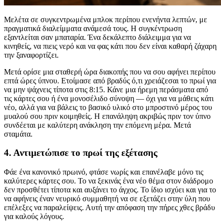
Μελέτα σε συγκεντρωμένα μπλοκ περίπου ενενήντα λεπτών, με
πραγματικά διαλείμματα ανάμεσά τους. Η συγκέντρωση
εξαντλείται σαν μπαταρία. Ένα δεκάλεπτο διάλειμμα για να
κινηθείς, να πιεις νερό και να φας κάτι που δεν είναι καθαρή ζάχαρη
την ξαναφορτίζει.
Μετά ορίσε μια σταθερή ώρα διακοπής που να σου αφήνει περίπου
επτά ώρες ύπνου. Ετοίμασε από βραδύς ό,τι χρειάζεσαι το πρωί για
να μην ψάχνεις τίποτα στις 8:15. Κάνε μια ήρεμη περάσματα από
τις κάρτες σου ή ένα μονοσέλιδο σύνοψη — όχι για να μάθεις κάτι
νέο, αλλά για να βάλεις το βασικό υλικό στο μπροστινό μέρος του
μυαλού σου πριν κοιμηθείς. Η επανάληψη ακριβώς πριν τον ύπνο
συνδέεται με καλύτερη ανάκληση την επόμενη μέρα. Μετά
σταμάτα.
4. Αντιμετώπισε το πρωί της εξέτασης
Φάε ένα κανονικό πρωινό, φτάσε νωρίς και επανέλαβε μόνο τις
καλύτερες κάρτες σου. Το να ξεκινάς ένα νέο θέμα στον διάδρομο
δεν προσθέτει τίποτα και αυξάνει το άγχος. Το ίδιο ισχύει και για το
να αφήνεις έναν νευρικό συμμαθητή να σε εξετάζει στην ύλη που
επέλεξες να παραλείψεις. Αυτή την απόφαση την πήρες χθες βράδυ
για καλούς λόγους.