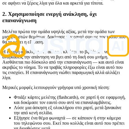
σε αφήνει να ξέρεις λίγα για όλα και αρκετά για τίποτα.
2. Χρησιμοποίησε ενεργή ανάκληση, όχι
επανανάγνωση
Μελέτα πρώτα την ομάδα υψηλής αξίας, μετά την ομάδα των
μισογνωστών θεμάτων. Δοκίμασε τον εαυτό σου με τον τρόπο που
θα το κάνει η εξέταση.
Η ενεργή ανάκληση σημαίνει να κλείσεις το βιβλίο και να
αναγκάσεις την απάντηση να βγει από τη δική σου μνήμη.
Αισθάνεται πιο δύσκολο από την επανανάγνωση — και αυτό είναι
ακριβώς το νόημα. Το να τραβάς πληροφορίες έξω είναι αυτό που
τις ενισχύει. Η επανανάγνωση νιώθει παραγωγική αλλά αλλάζει
λίγα.
Μερικές μορφές λειτουργούν γρήγορα υπό χρονική πίεση:
Φτιάξε κάρτες μελέτης (flashcards), σε χαρτί ή σε εφαρμογή,
και δοκίμασε τον εαυτό σου αντί να επαναλαμβάνεις.
Λύσε μια άσκηση εξ ολοκλήρου στο χαρτί, μετά ξανακάνε
την από κενή σελίδα.
Εξήγησε ένα θέμα φωναχτά — σε κάποιον ή στην κάμερα
του τηλεφώνου σου. Εκεί που κολλάς είναι αυτό που πρέπει
να διορθώσεις μετά.