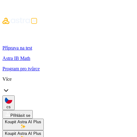
Příprava na test
Astra IB Math
Program pro tvůrce
Více
cs
Přihlásit se
Koupit Astra AI Plus
Koupit Astra AI Plus