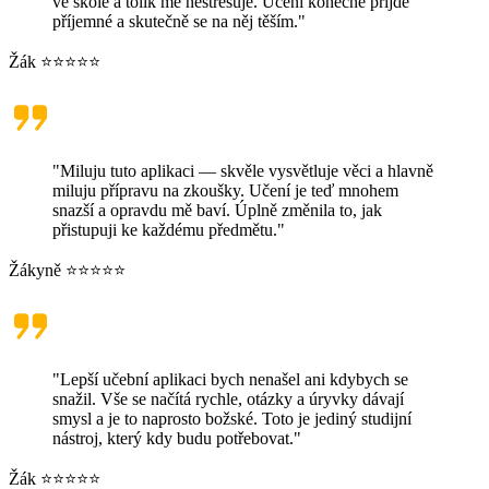
ve škole a tolik mě nestresuje. Učení konečně přijde
příjemné a skutečně se na něj těším."
Žák ⭐⭐⭐⭐⭐
"Miluju tuto aplikaci — skvěle vysvětluje věci a hlavně
miluju přípravu na zkoušky. Učení je teď mnohem
snazší a opravdu mě baví. Úplně změnila to, jak
přistupuji ke každému předmětu."
Žákyně ⭐⭐⭐⭐⭐
"Lepší učební aplikaci bych nenašel ani kdybych se
snažil. Vše se načítá rychle, otázky a úryvky dávají
smysl a je to naprosto božské. Toto je jediný studijní
nástroj, který kdy budu potřebovat."
Žák ⭐⭐⭐⭐⭐