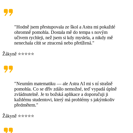
"Hodně jsem přestupovala ze škol a Astra mi pokaždé
ohromně pomohla. Dostala mě do tempa s novým
učivem rychleji, než jsem si kdy myslela, a nikdy mě
nenechala cítit se ztracená nebo přetížená."
Žákyně ⭐⭐⭐⭐⭐
"Neumím matematiku — ale Astra AI mi s ní strašně
pomohla. Co se dřív zdálo nemožné, teď vypadá úplně
zvládnutelně. Je to božská aplikace a doporučuji ji
každému studentovi, který má problémy s jakýmkoliv
předmětem."
Žákyně ⭐⭐⭐⭐⭐