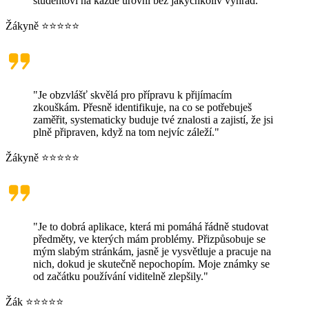
studentovi na každé úrovni bez jakýchkoliv výhrad."
Žákyně ⭐⭐⭐⭐⭐
"Je obzvlášť skvělá pro přípravu k přijímacím
zkouškám. Přesně identifikuje, na co se potřebuješ
zaměřit, systematicky buduje tvé znalosti a zajistí, že jsi
plně připraven, když na tom nejvíc záleží."
Žákyně ⭐⭐⭐⭐⭐
"Je to dobrá aplikace, která mi pomáhá řádně studovat
předměty, ve kterých mám problémy. Přizpůsobuje se
mým slabým stránkám, jasně je vysvětluje a pracuje na
nich, dokud je skutečně nepochopím. Moje známky se
od začátku používání viditelně zlepšily."
Žák ⭐⭐⭐⭐⭐