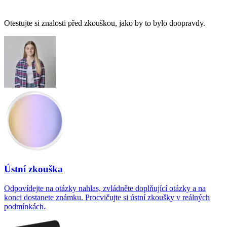
Otestujte si znalosti před zkouškou, jako by to bylo doopravdy.
Ústní zkouška
Odpovídejte na otázky nahlas, zvládněte doplňující otázky a na
konci dostanete známku. Procvičujte si ústní zkoušky v reálných
podmínkách.