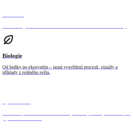
Němčina
Ovládněte gramatiku a slovní zásobu s osobním učitelem němčiny.
Biologie
Od buňky po ekosystém – jasná vysvětlení procesů, vizuály a
příklady z reálného světa.
Španělština
Gramatika, slovní zásoba a fráze – vysvětlení, příklady a cvičení pro
plynulou konverzaci.