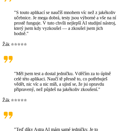
"S touto aplikací se naučíš mnohem víc než z jakékoliv
učebnice. Je mega dobrá, testy jsou výborné a vše na ní
prostě funguje. V tuto chvíli nejlepší AI studijní nástroj,
který jsem kdy vyzkoušel — a zkoušel jsem jich
hodně."
Žák ⭐⭐⭐⭐⭐
"Měl jsem test a dostal jedničku. Vděčím za to úplně
celé této aplikaci. Naučí tě přesně to, co potřebuješ
vědět, nic víc a nic míň, a ujistí se, že jsi opravdu
připravený, než půjdeš na jakékoliv zkoušení."
Žák ⭐⭐⭐⭐⭐
"Teď díky Astra AI mám samé jedničky. Je to