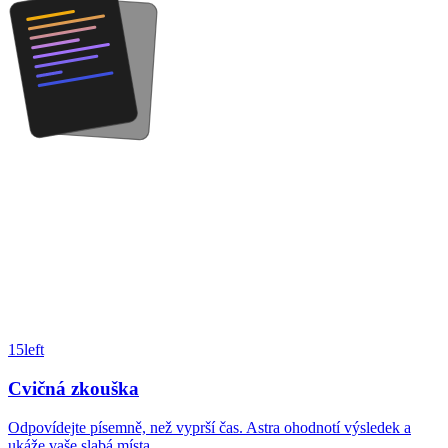
15
left
Cvičná zkouška
Odpovídejte písemně, než vyprší čas. Astra ohodnotí výsledek a
ukáže vaše slabá místa.