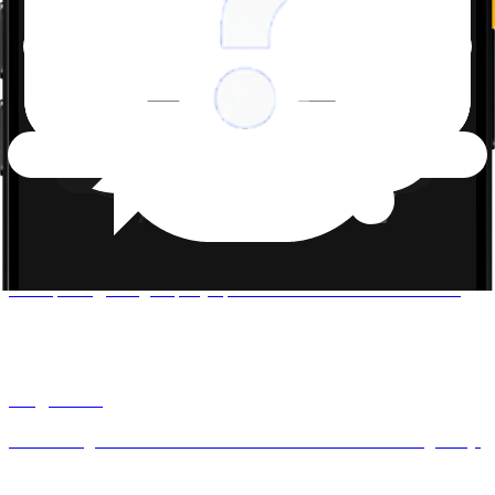
Chemie
Od molekulárních struktur po chemické reakce – vysvětlení
jakéhokoli chemického pojmu.
Fyzika
Pochopte síly, energii a pohyb pomocí interaktivního řešení úloh.
Angličtina
Ovládněte gramatiku a slovní zásobu s osobním učitelem angličtiny.