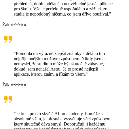
přehledná, dobře udělaná a neuvěřitelně jasná aplikace
pro školu. Vše je perfektně uspořádáno a zážitek ze
studia je nepodobný ničemu, co jsem dříve používal."
Žák ⭐⭐⭐⭐⭐
"Pomohla mi výrazně zlepšit známky a dělá to tím
nejpříjemnějším možným způsobem. Nikdy jsem si
nemyslel, že studium může být skutečně zábavné,
dokud jsem nenašel Astru. Je to prostě nejlepší
aplikace, kterou znám, a říkám to všem."
Žák ⭐⭐⭐⭐⭐
"Je to naprosto skvělá AI pro studenty. Pomůže s
absolutně vším, je přesná a vysvětluje věci způsobem,
který skutečně dává smysl. Doporučuji ji každému