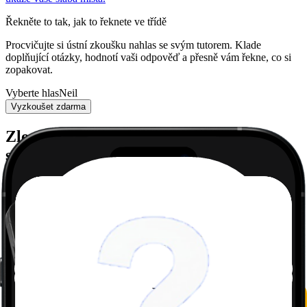
Řekněte to tak, jak to řeknete ve třídě
Procvičujte si ústní zkoušku nahlas se svým tutorem. Klade
doplňující otázky, hodnotí vaši odpověď a přesně vám řekne, co si
zopakovat.
Vyberte hlas
Neil
Vyzkoušet zdarma
Zlepšete si známky na základní škole,
střední i univerzitě –
bez stresu
Matematika
Vyfoťte libovolný matematický příklad a naše AI ho rozloží do
krátkých a srozumitelných kroků.