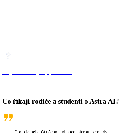
Francouzština
Vysvětlení gramatiky a slovní zásoby s příklady a procvičovacími
větami pro plynulou konverzaci.
Chybí vám nějaký předmět?
S Astra AI si můžete vytvořit jakýkoli předmět. Klikněte pro
vytvoření.
Co říkají rodiče a studenti o
Astra AI
?
"Toto je nejlepší učební aplikace, kterou jsem kdy