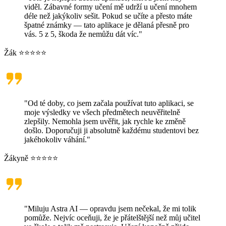
viděl. Zábavné formy učení mě udrží u učení mnohem
déle než jakýkoliv sešit. Pokud se učíte a přesto máte
špatné známky — tato aplikace je dělaná přesně pro
vás. 5 z 5, škoda že nemůžu dát víc."
Žák ⭐⭐⭐⭐⭐
"Od té doby, co jsem začala používat tuto aplikaci, se
moje výsledky ve všech předmětech neuvěřitelně
zlepšily. Nemohla jsem uvěřit, jak rychle ke změně
došlo. Doporučuji ji absolutně každému studentovi bez
jakéhokoliv váhání."
Žákyně ⭐⭐⭐⭐⭐
"Miluju Astra AI — opravdu jsem nečekal, že mi tolik
pomůže. Nejvíc oceňuji, že je přátelštější než můj učitel