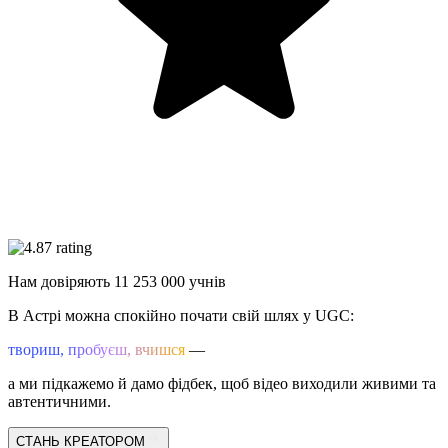
Нам довіряють
11 253 000
учнів
В Астрі можна спокійно почати свій шлях у UGC:
твориш, пробуєш, вчишся
—
а ми підкажемо й дамо фідбек, щоб відео виходили живими та
автентичними.
СТАНЬ КРЕАТОРОМ