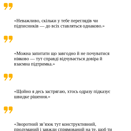
«Неважливо, скільки у тебе переглядів чи
підписників — до всіх ставляться однаково.»
«Можна запитати що завгодно й не почуватися
ніяково — тут справді відчувається довіра й
взаємна підтримка.»
«Щойно я десь застрягаю, хтось одразу підказує
швидке рішення.»
«Зворотний зв’язок тут конструктивний,
продуманий і завжди спрямований на те, щоб ти