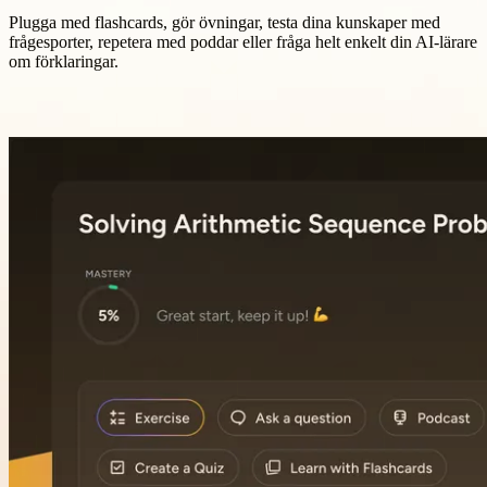
Plugga med flashcards, gör övningar, testa dina kunskaper med
frågesporter, repetera med poddar eller fråga helt enkelt din AI-lärare
om förklaringar.