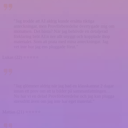
"Jag trodde att AI aldrig kunde ersätta riktiga
anteckningar, men Provförberedelse övertygade mig om
motsatsen. Det bästa? När jag behövde en detaljerad
förklaring bröt AI:n ner allt snyggt och kopplade ihop
materialet. Som att prata med mina anteckningar. Jag
vet inte hur jag ens pluggade förut."
Lukas (22) ⭐⭐⭐⭐⭐
"Jag glömmer aldrig när jag bad en klasskamrat 2 dagar
innan ett prov om att ta bilder på sammanfattningen…
Nu har vi en delad Provförberedelse och jag kan plugga
stressfritt även om jag inte har eget material."
Mattias (21) ⭐⭐⭐⭐⭐