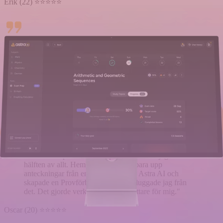
Erik (22) ⭐⭐⭐⭐⭐
"Samma historia varje gång – någon skriver 'hej kan du
skicka foton på dina anteckningar' och sen spenderar
jag timmar på det. Nu skickar jag bara en länk till
Provförberedelse, och de har allt och kan redan börja
förbereda sig inför provet."
Emma (21) ⭐⭐⭐⭐⭐
"Professorn pratade så fort på lektionen att jag missade
hälften av allt. Hemma laddade jag bara upp
anteckningar från en klasskamrat till Astra AI och
skapade en Provförberedelse. Sen pluggade jag från
det. Det gjorde verkligen lärandet lättare för mig."
Oscar (20) ⭐⭐⭐⭐⭐