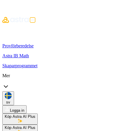
Provförberedelse
Astra IB Math
Skaparprogrammet
Mer
sv
Logga in
Köp Astra AI Plus
Köp Astra AI Plus