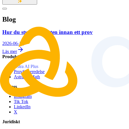
Blog
Hur du studerar natten innan ett prov
2026-06-18
Läs mer
Produkter
Astra AI Plus
Provförberedelse
Astra IB Math
Följ oss
Instagram
Tik Tok
LinkedIn
X
Juridiskt