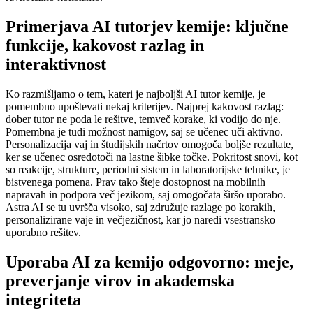
Primerjava AI tutorjev kemije: ključne
funkcije, kakovost razlag in
interaktivnost
Ko razmišljamo o tem, kateri je najboljši AI tutor kemije, je
pomembno upoštevati nekaj kriterijev. Najprej kakovost razlag:
dober tutor ne poda le rešitve, temveč korake, ki vodijo do nje.
Pomembna je tudi možnost namigov, saj se učenec uči aktivno.
Personalizacija vaj in študijskih načrtov omogoča boljše rezultate,
ker se učenec osredotoči na lastne šibke točke. Pokritost snovi, kot
so reakcije, strukture, periodni sistem in laboratorijske tehnike, je
bistvenega pomena. Prav tako šteje dostopnost na mobilnih
napravah in podpora več jezikom, saj omogočata širšo uporabo.
Astra AI se tu uvršča visoko, saj združuje razlage po korakih,
personalizirane vaje in večjezičnost, kar jo naredi vsestransko
uporabno rešitev.
Uporaba AI za kemijo odgovorno: meje,
preverjanje virov in akademska
integriteta