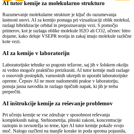
AI tutor kemije za molekularno strukturo
Razumevanje molekularne strukture je ključ do razumevanja
lastnosti snovi. AI za kemijo pomaga pri vizualizaciji oblik molekul,
razlagi hibridizacije orbital in prepoznavanju vezi. S pomočjo
primerov, kot je razlaga oblike molekule H2O ali CO2, učenec hitro
dojame, kako deluje VSEPR teorija in zakaj imajo molekule različne
kote vezi.
AI za kemijo v laboratoriju
Laboratorijske tehnike so pogosto težavne, saj jih v šolskem okolju
ni vedno mogoče praktično preizkusiti. AI tutor kemije nudi razlage
o osnovnih postopkih, varnostnih ukrepih in uporabi laboratorijske
opreme. Čeprav AI ne more nadomestiti prakse v laboratoriju,
ponuja jasna navodila in razlago tipičnih napak, ki jih je treba
preprečiti.
AI inštrukcije kemije za reševanje problemov
Pri učenju kemije se vse združuje v sposobnost reševanja
kompleksnih nalog. Stehiometrija, plinski zakoni, koncentracije
raztopin in ravnotežja so teme, kjer AI tutor kemije pokaže svojo
moč. Nalogo razčleni na manjše korake in poda sprotna pojasnila,