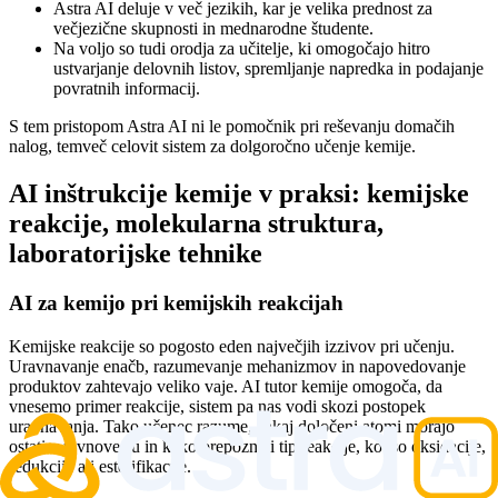
Astra AI deluje v več jezikih, kar je velika prednost za
večjezične skupnosti in mednarodne študente.
Na voljo so tudi orodja za učitelje, ki omogočajo hitro
ustvarjanje delovnih listov, spremljanje napredka in podajanje
povratnih informacij.
S tem pristopom Astra AI ni le pomočnik pri reševanju domačih
nalog, temveč celovit sistem za dolgoročno učenje kemije.
AI inštrukcije kemije v praksi: kemijske
reakcije, molekularna struktura,
laboratorijske tehnike
AI za kemijo pri kemijskih reakcijah
Kemijske reakcije so pogosto eden največjih izzivov pri učenju.
Uravnavanje enačb, razumevanje mehanizmov in napovedovanje
produktov zahtevajo veliko vaje. AI tutor kemije omogoča, da
vnesemo primer reakcije, sistem pa nas vodi skozi postopek
uravnavanja. Tako učenec razume, zakaj določeni atomi morajo
ostati v ravnovesju in kako prepoznati tip reakcije, kot so oksidacije,
redukcije ali esterifikacije.