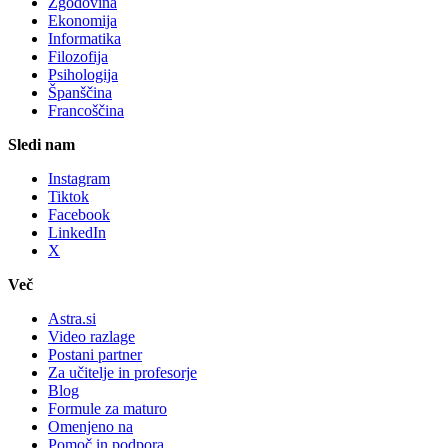
Zgodovina
Ekonomija
Informatika
Filozofija
Psihologija
Španščina
Francoščina
Sledi nam
Instagram
Tiktok
Facebook
LinkedIn
X
Več
Astra.si
Video razlage
Postani partner
Za učitelje in profesorje
Blog
Formule za maturo
Omenjeno na
Pomoč in podpora