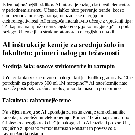
Eden najmočnejših vidikov AI tutorja je razlaga lastnosti elementov
v periodnem sistemu. Učenci lahko hitro preverijo trende, kot so
spremembe atomskega radija, ionizacijske energije in
elektronegativnosti. AI omogoča interaktivno učenje z vprašanji tipa:
“Zakaj ima natrij nižjo ionizacijsko energijo kot magnezij?” in poda
razlago, ki temelji na strukturi atomov in energijskih nivojih.
AI inštrukcije kemije za srednjo šolo in
fakulteto: primeri nalog po težavnosti
Srednja šola: osnove stehiometrije in raztopin
Učenec lahko v sistem vnese nalogo, kot je “Koliko gramov NaCl je
potrebnih za pripravo 500 ml 1M raztopine?” AI tutor kemije nato
pokaže postopek izračuna molov, uporabe mase in prostornine.
Fakulteta: zahtevnejše teme
Na višjem nivoju se AI uporablja za razumevanje termodinamike,
kinetike, ravnotežij in elektrohemije. Primer: “Izračunaj standardno
Gibbsovo energijo reakcije” je naloga, ki jo AI razčleni po korakih,
vključno z uporabo termodinamskih konstant in povezavo z
ravnotežno konstanto.