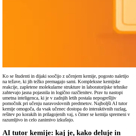
Ko se študenti in dijaki soočijo z učenjem kemije, pogosto naletijo
na težave, ki jih težko premagajo sami. Kompleksne kemijske
reakcije, zapletene molekularne strukture in laboratorijske tehnike
zahtevajo jasna pojasnila in logično razčlenitev. Prav tu nastopi
umetna inteligenca, ki je v zadnjih letih postala nepogrešljiv
pomočnik pri učenju naravoslovnih predmetov. Najboljši AI tutor
kemije omogoča, da vsak učenec dostopa do interaktivnih razlag,
rešitev po korakih in prilagojenih vaj, s čimer se kemija spremeni v
razumljivo in celo zanimivo izkušnjo.
AI tutor kemije: kaj je, kako deluje in