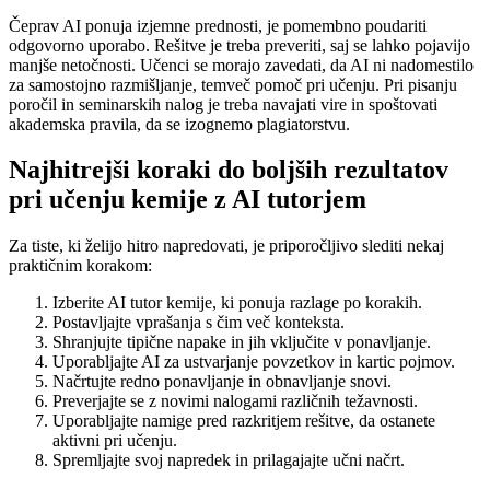
Čeprav AI ponuja izjemne prednosti, je pomembno poudariti
odgovorno uporabo. Rešitve je treba preveriti, saj se lahko pojavijo
manjše netočnosti. Učenci se morajo zavedati, da AI ni nadomestilo
za samostojno razmišljanje, temveč pomoč pri učenju. Pri pisanju
poročil in seminarskih nalog je treba navajati vire in spoštovati
akademska pravila, da se izognemo plagiatorstvu.
Najhitrejši koraki do boljših rezultatov
pri učenju kemije z AI tutorjem
Za tiste, ki želijo hitro napredovati, je priporočljivo slediti nekaj
praktičnim korakom:
Izberite AI tutor kemije, ki ponuja razlage po korakih.
Postavljajte vprašanja s čim več konteksta.
Shranjujte tipične napake in jih vključite v ponavljanje.
Uporabljajte AI za ustvarjanje povzetkov in kartic pojmov.
Načrtujte redno ponavljanje in obnavljanje snovi.
Preverjajte se z novimi nalogami različnih težavnosti.
Uporabljajte namige pred razkritjem rešitve, da ostanete
aktivni pri učenju.
Spremljajte svoj napredek in prilagajajte učni načrt.