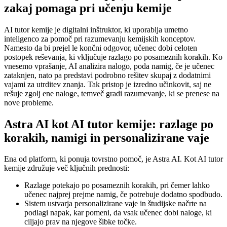
zakaj pomaga pri učenju kemije
AI tutor kemije je digitalni inštruktor, ki uporablja umetno
inteligenco za pomoč pri razumevanju kemijskih konceptov.
Namesto da bi prejel le končni odgovor, učenec dobi celoten
postopek reševanja, ki vključuje razlago po posameznih korakih. Ko
vnesemo vprašanje, AI analizira nalogo, poda namig, če je učenec
zataknjen, nato pa predstavi podrobno rešitev skupaj z dodatnimi
vajami za utrditev znanja. Tak pristop je izredno učinkovit, saj ne
rešuje zgolj ene naloge, temveč gradi razumevanje, ki se prenese na
nove probleme.
Astra AI kot AI tutor kemije: razlage po
korakih, namigi in personalizirane vaje
Ena od platform, ki ponuja tovrstno pomoč, je Astra AI. Kot AI tutor
kemije združuje več ključnih prednosti:
Razlage potekajo po posameznih korakih, pri čemer lahko
učenec najprej prejme namig, če potrebuje dodatno spodbudo.
Sistem ustvarja personalizirane vaje in študijske načrte na
podlagi napak, kar pomeni, da vsak učenec dobi naloge, ki
ciljajo prav na njegove šibke točke.