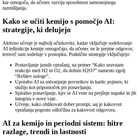
kar omogoča, da učenec razvija sposobnost samostojnega
razmišljanja.
Kako se učiti kemijo s pomočjo AI:
strategije, ki delujejo
Aktivno učenje je najbolj učinkovito, kadar vključuje sodelovanje.
AI inštrukcije kemije omogočajo, da učenec ne le prejme odgovor,
temveč sam sodeluje v postopku. Praktične strategije vključujejo:
Postavljanje jasnih vprašanj, na primer “Kako uravnam
reakcijo med H2 in O2, da dobim H2O?” namesto zgolj
“Rešitev naloge”.
Uporabo AI za ustvarjanje povzetkov in kartic pojmov, ki
služijo kot pripomoček pri ponavljanju.
Spiralno ponavljanje, kjer se AI vrne na prejšnje napake in jih
integrira v nove vaje.
Učenje, kako oblikovati dober prompt, saj je kakovost
vprašanja pogosto odločilna za kakovost odgovora.
AI za kemijo in periodni sistem: hitre
razlage, trendi in lastnosti