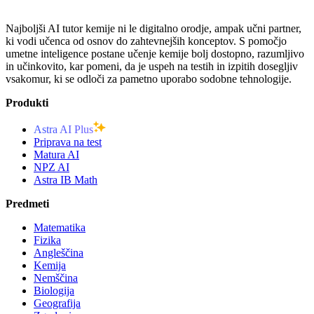
Najboljši AI tutor kemije ni le digitalno orodje, ampak učni partner,
ki vodi učenca od osnov do zahtevnejših konceptov. S pomočjo
umetne inteligence postane učenje kemije bolj dostopno, razumljivo
in učinkovito, kar pomeni, da je uspeh na testih in izpitih dosegljiv
vsakomur, ki se odloči za pametno uporabo sodobne tehnologije.
Produkti
Astra AI Plus
Priprava na test
Matura AI
NPZ AI
Astra IB Math
Predmeti
Matematika
Fizika
Angleščina
Kemija
Nemščina
Biologija
Geografija