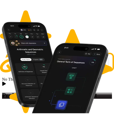
No Thumbnail Available
Prečo sme vytvorili
Prípravu na test