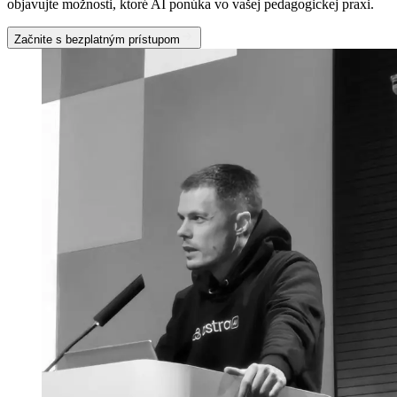
objavujte možnosti, ktoré AI ponúka vo vašej pedagogickej praxi.
Začnite s bezplatným prístupom