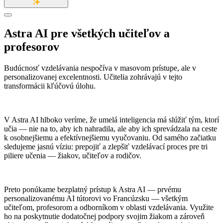
Astra AI pre všetkých
učiteľov a
profesorov
Budúcnosť vzdelávania nespočíva v masovom prístupe, ale v
personalizovanej excelentnosti. Učitelia zohrávajú v tejto
transformácii kľúčovú úlohu.
V Astra AI hlboko veríme, že umelá inteligencia má slúžiť tým, ktorí
učia — nie na to, aby ich nahradila, ale aby ich sprevádzala na ceste
k osobnejšiemu a efektívnejšiemu vyučovaniu. Od samého začiatku
sledujeme jasnú víziu: prepojiť a zlepšiť vzdelávací proces pre tri
piliere učenia — žiakov, učiteľov a rodičov.
Preto ponúkame bezplatný prístup k Astra AI — prvému
personalizovanému AI tútorovi vo Francúzsku — všetkým
učiteľom, profesorom a odborníkom v oblasti vzdelávania. Využite
ho na poskytnutie dodatočnej podpory svojim žiakom a zároveň