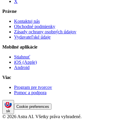
X
Právne
Kontaktuj nás
Obchodné podmienky
Zásady ochrany osobných údajov
Vydavateľské údaje
Mobilné aplikácie
Stiahnuť
iOS (Apple)
Android
Viac
Program pre tvorcov
Pomoc a podpora
Cookie preferences
sk
© 2026 Astra AI. Všetky práva vyhradené.