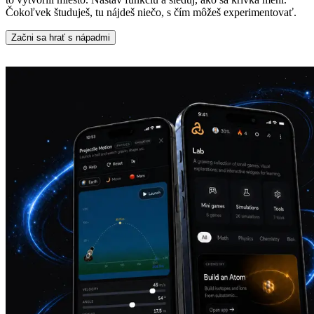
Čokoľvek študuješ, tu nájdeš niečo, s čím môžeš experimentovať.
Začni sa hrať s nápadmi