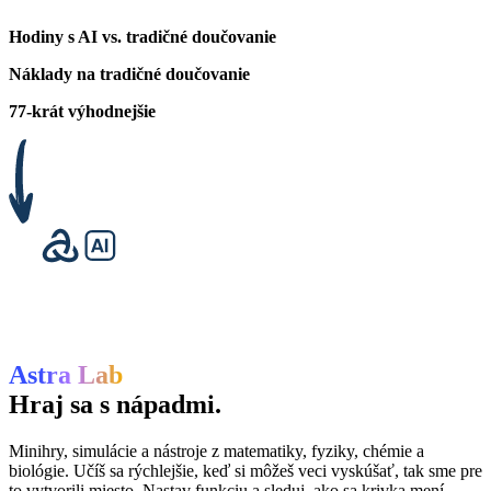
Hodiny s AI vs. tradičné doučovanie
Náklady na tradičné doučovanie
77-krát výhodnejšie
Astra Lab
Hraj sa s nápadmi.
Minihry, simulácie a nástroje z matematiky, fyziky, chémie a
biológie. Učíš sa rýchlejšie, keď si môžeš veci vyskúšať, tak sme pre
to vytvorili miesto. Nastav funkciu a sleduj, ako sa krivka mení.