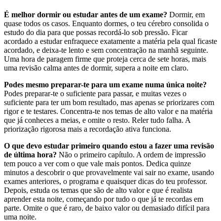
É melhor dormir ou estudar antes de um exame?
Dormir, em
quase todos os casos. Enquanto dormes, o teu cérebro consolida o
estudo do dia para que possas recordá-lo sob pressão. Ficar
acordado a estudar enfraquece exatamente a matéria pela qual ficaste
acordado, e deixa-te lento e sem concentração na manhã seguinte.
Uma hora de paragem firme que proteja cerca de sete horas, mais
uma revisão calma antes de dormir, supera a noite em claro.
Podes mesmo preparar-te para um exame numa única noite?
Podes preparar-te o suficiente para passar, e muitas vezes o
suficiente para ter um bom resultado, mas apenas se priorizares com
rigor e te testares. Concentra-te nos temas de alto valor e na matéria
que já conheces a meias, e omite o resto. Reler tudo falha. A
priorização rigorosa mais a recordação ativa funciona.
O que devo estudar primeiro quando estou a fazer uma revisão
de última hora?
Não o primeiro capítulo. A ordem de impressão
tem pouco a ver com o que vale mais pontos. Dedica quinze
minutos a descobrir o que provavelmente vai sair no exame, usando
exames anteriores, o programa e quaisquer dicas do teu professor.
Depois, estuda os temas que são de alto valor e que é realista
aprender esta noite, começando por tudo o que já te recordas em
parte. Omite o que é raro, de baixo valor ou demasiado difícil para
uma noite.