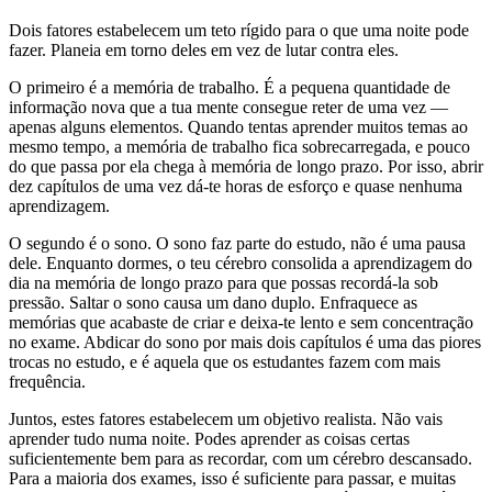
Dois fatores estabelecem um teto rígido para o que uma noite pode
fazer. Planeia em torno deles em vez de lutar contra eles.
O primeiro é a memória de trabalho. É a pequena quantidade de
informação nova que a tua mente consegue reter de uma vez —
apenas alguns elementos. Quando tentas aprender muitos temas ao
mesmo tempo, a memória de trabalho fica sobrecarregada, e pouco
do que passa por ela chega à memória de longo prazo. Por isso, abrir
dez capítulos de uma vez dá-te horas de esforço e quase nenhuma
aprendizagem.
O segundo é o sono. O sono faz parte do estudo, não é uma pausa
dele. Enquanto dormes, o teu cérebro consolida a aprendizagem do
dia na memória de longo prazo para que possas recordá-la sob
pressão. Saltar o sono causa um dano duplo. Enfraquece as
memórias que acabaste de criar e deixa-te lento e sem concentração
no exame. Abdicar do sono por mais dois capítulos é uma das piores
trocas no estudo, e é aquela que os estudantes fazem com mais
frequência.
Juntos, estes fatores estabelecem um objetivo realista. Não vais
aprender tudo numa noite. Podes aprender as coisas certas
suficientemente bem para as recordar, com um cérebro descansado.
Para a maioria dos exames, isso é suficiente para passar, e muitas