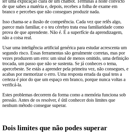
ler uma explicação clara de um chatbot. Terminas a noite convicto
de que sabes a matéria e, depois, recebes a folha de exame em
branco e percebes que não consegues produzir nada.
Isso chama-se a ilusão de competência. Cada vez que relês algo,
parece mais familiar, e o teu cérebro trata essa familiaridade como
prova de que aprendeste. Não é. É a superfície da aprendizagem,
não a coisa real.
Usar uma inteligência artificial genérica para estudar acrescenta um
segundo risco. Essas ferramentas são geralmente corretas, mas por
vezes produzem um erro: um sinal de menos omitido, uma definição
trocada, um passo que não se sustenta. Se já conheces o tema,
apercebeste. Se estás a aprender pela primeira vez, não consegues, e
acabas por memorizar o erro. Uma resposta errada da qual tens a
certeza é pior do que um espaço em branco, porque nunca voltas a
verificá-la.
Estes problemas decorrem da forma como a memória funciona sob
pressão. Antes de os resolver, é útil conhecer dois limites que
nenhum método consegue superar.
Dois limites que não podes superar