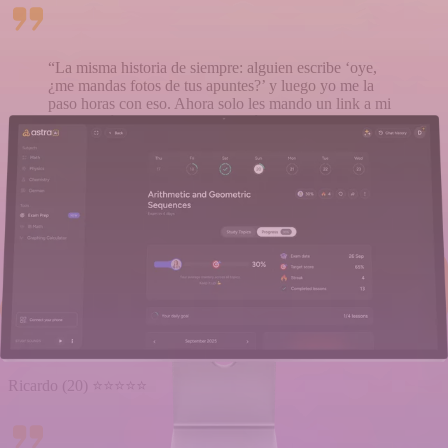
“La misma historia de siempre: alguien escribe ‘oye,
¿me mandas fotos de tus apuntes?’ y luego yo me la
paso horas con eso. Ahora solo les mando un link a mi
Preparación para el examen y ahí tienen todo para
empezar a estudiar para la prueba.”
Emma (21) ⭐⭐⭐⭐⭐
“El profe hablaba tan rápido en clase que me perdía la
mitad de las cosas. En la casa solo subí los apuntes de
un compañero a Astra AI y armé mi Preparación para el
examen. Luego estudié desde ahí. La verdad me hizo el
estudio muchísimo más fácil.”
Ricardo (20) ⭐⭐⭐⭐⭐