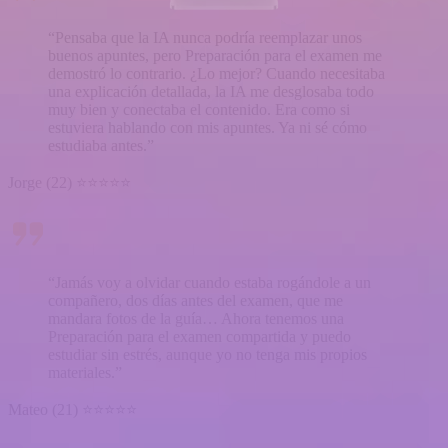
“Pensaba que la IA nunca podría reemplazar unos
buenos apuntes, pero Preparación para el examen me
demostró lo contrario. ¿Lo mejor? Cuando necesitaba
una explicación detallada, la IA me desglosaba todo
muy bien y conectaba el contenido. Era como si
estuviera hablando con mis apuntes. Ya ni sé cómo
estudiaba antes.”
Jorge (22) ⭐⭐⭐⭐⭐
“Jamás voy a olvidar cuando estaba rogándole a un
compañero, dos días antes del examen, que me
mandara fotos de la guía… Ahora tenemos una
Preparación para el examen compartida y puedo
estudiar sin estrés, aunque yo no tenga mis propios
materiales.”
Mateo (21) ⭐⭐⭐⭐⭐