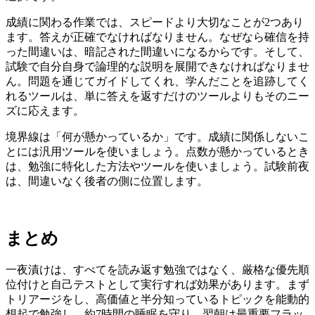
成績に関わる作業では、スピードより大切なことが2つあり
ます。答えが正確でなければなりません。なぜなら確信を持
った間違いは、暗記された間違いになるからです。そして、
試験で自分自身で論理的な説明を展開できなければなりませ
ん。問題を通じてガイドしてくれ、学んだことを追跡してく
れるツールは、単に答えを返すだけのツールよりもそのニー
ズに応えます。
境界線は「何が懸かっているか」です。成績に関係しないこ
とには汎用ツールを使いましょう。点数が懸かっているとき
は、勉強に特化した方法やツールを使いましょう。試験前夜
は、間違いなく後者の側に位置します。
まとめ
一夜漬けは、すべてを読み返す勉強ではなく、厳格な優先順
位付けと自己テストとして実行すれば効果があります。まず
トリアージをし、高価値と半分知っているトピックを能動的
想起で勉強し、約7時間の睡眠を守り、翌朝は最重要フラッ