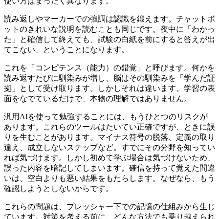
使い方はまったく異なります。
読み返しやマーカーでの強調は認識を鍛えます。チャットボ
ットのきれいな説明を読むことも同じです。夜中に「わかっ
た」と確信して終えても、試験の白紙を前にすると答えが出
てこない、ということになります。
これを「コンピテンス（能力）の錯覚」と呼びます。何かを
読み返すたびに馴染みが増し、脳はその馴染みを「学んだ証
拠」として受け取ります。しかしそれは違います。学習の表
面をなでているだけで、本物の理解ではありません。
汎用AIを使って勉強することには、もうひとつのリスクが
あります。これらのツールはたいてい正確ですが、ときに誤
りを生むことがあります。マイナス符号の脱落、定義の取り
違え、成立しないステップなど。すでにその分野を知ってい
れば気づけます。しかし初めて学ぶ場合は気づけないため、
誤った内容を暗記してしまいます。確信を持って覚えた間違
いは、空白よりも悪い結果をもたらします。なぜなら、もう
確認しようとしないからです。
これらの問題は、プレッシャー下での記憶の仕組みから生じ
ています。対策を考える前に、どんな方法でも乗り越えられ