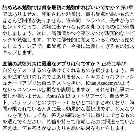
詰め込み勉強では何を最初に勉強すればいいですか？
第1章
ではありません。印刷された順番は、最も配点が高いものと
ほとんど関係がありません。過去問、シラバス、先生からの
ヒントを使って、試験に出そうなものを見つけるのに15分費
やしましょう。次に、高価値かつ今夜学ぶのが現実的なトピ
ックを勉強します。すでに部分的に覚えているものから始め
ましょう。レアで、低配点で、今夜には難しすぎるものはス
キップします。
直前の
試験対策
に最適なアプリは何ですか？
正確に学び、
自分をテストするのを助けてくれるものを選びましょう。答
えを渡すだけのものではありません。Ankiのようなフラッシ
ュカードアプリは自己テストを担い、Khan Academyのよう
なレッスンツールは概念を説明しますが、それぞれ仕事の一
部しか担いません。Astra AIは3つ（トリアージ、自己テス
ト、ステップごとのサポート）をひとつにまとめており、時
間が限られているときに最も効果的な選択肢です。どんなツ
ールを使うにしても、答えの確認を本当に頼りにできるもの
を選んでください。確信を持って信頼したのに間違っていた
答えは、何も答えがないよりも悪い結果をもたらします。