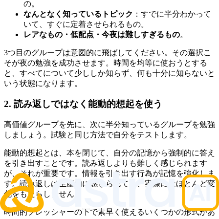
の。
なんとなく知っているトピック
：すでに半分わかって
いて、すぐに定着させられるもの。
レアなもの・低配点・今夜は難しすぎるもの
。
3つ目のグループは意図的に飛ばしてください。その選択こ
そが夜の勉強を成功させます。時間を均等に使おうとする
と、すべてについて少ししか知らず、何も十分に知らないと
いう状態になります。
2. 読み返しではなく能動的想起を使う
高価値グループを先に、次に半分知っているグループを勉強
しましょう。試験と同じ方法で自分をテストします。
能動的想起とは、本を閉じて、自分の記憶から強制的に答え
を引き出すことです。読み返しよりも難しく感じられます
が、それが重要です。情報を引き出す行為が記憶を強化しま
す。読み返しは生産的に感じられても、実際にはほとんど変
化をもたらしません。
時間的プレッシャーの下で素早く使えるいくつかの形式があ