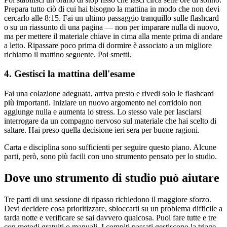
Prepara tutto ciò di cui hai bisogno la mattina in modo che non devi
cercarlo alle 8:15. Fai un ultimo passaggio tranquillo sulle flashcard
o su un riassunto di una pagina — non per imparare nulla di nuovo,
ma per mettere il materiale chiave in cima alla mente prima di andare
a letto. Ripassare poco prima di dormire è associato a un migliore
richiamo il mattino seguente. Poi smetti.
4. Gestisci la mattina dell'esame
Fai una colazione adeguata, arriva presto e rivedi solo le flashcard
più importanti. Iniziare un nuovo argomento nel corridoio non
aggiunge nulla e aumenta lo stress. Lo stesso vale per lasciarsi
interrogare da un compagno nervoso sul materiale che hai scelto di
saltare. Hai preso quella decisione ieri sera per buone ragioni.
Carta e disciplina sono sufficienti per seguire questo piano. Alcune
parti, però, sono più facili con uno strumento pensato per lo studio.
Dove uno strumento di studio può aiutare
Tre parti di una sessione di ripasso richiedono il maggiore sforzo.
Devi decidere cosa prioritizzare, sbloccarti su un problema difficile a
tarda notte e verificare se sai davvero qualcosa. Puoi fare tutte e tre
con metodi gratuiti o manuali. I compiti passati gestiscono la triage,