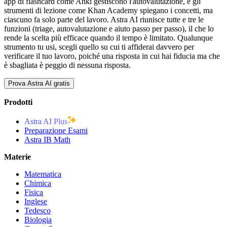
app di flashcard come Anki gestiscono l'autovalutazione, e gli
strumenti di lezione come Khan Academy spiegano i concetti, ma
ciascuno fa solo parte del lavoro. Astra AI riunisce tutte e tre le
funzioni (triage, autovalutazione e aiuto passo per passo), il che lo
rende la scelta più efficace quando il tempo è limitato. Qualunque
strumento tu usi, scegli quello su cui ti affiderai davvero per
verificare il tuo lavoro, poiché una risposta in cui hai fiducia ma che
è sbagliata è peggio di nessuna risposta.
Prova Astra AI gratis
Prodotti
Astra AI Plus
Preparazione Esami
Astra IB Math
Materie
Matematica
Chimica
Fisica
Inglese
Tedesco
Biologia