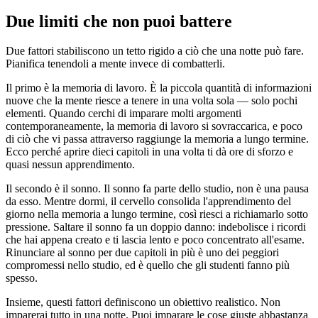
Due limiti che non puoi battere
Due fattori stabiliscono un tetto rigido a ciò che una notte può fare.
Pianifica tenendoli a mente invece di combatterli.
Il primo è la memoria di lavoro. È la piccola quantità di informazioni
nuove che la mente riesce a tenere in una volta sola — solo pochi
elementi. Quando cerchi di imparare molti argomenti
contemporaneamente, la memoria di lavoro si sovraccarica, e poco
di ciò che vi passa attraverso raggiunge la memoria a lungo termine.
Ecco perché aprire dieci capitoli in una volta ti dà ore di sforzo e
quasi nessun apprendimento.
Il secondo è il sonno. Il sonno fa parte dello studio, non è una pausa
da esso. Mentre dormi, il cervello consolida l'apprendimento del
giorno nella memoria a lungo termine, così riesci a richiamarlo sotto
pressione. Saltare il sonno fa un doppio danno: indebolisce i ricordi
che hai appena creato e ti lascia lento e poco concentrato all'esame.
Rinunciare al sonno per due capitoli in più è uno dei peggiori
compromessi nello studio, ed è quello che gli studenti fanno più
spesso.
Insieme, questi fattori definiscono un obiettivo realistico. Non
imparerai tutto in una notte. Puoi imparare le cose giuste abbastanza