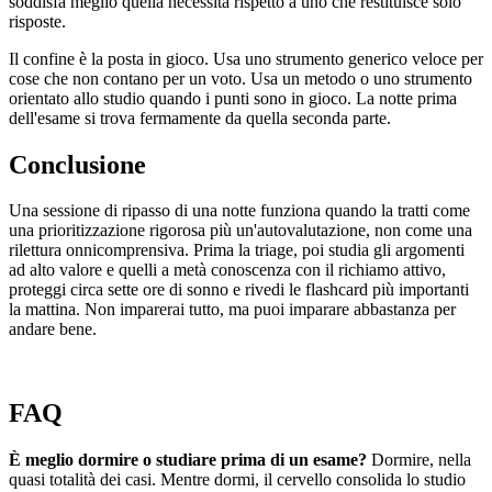
soddisfa meglio quella necessità rispetto a uno che restituisce solo
risposte.
Il confine è la posta in gioco. Usa uno strumento generico veloce per
cose che non contano per un voto. Usa un metodo o uno strumento
orientato allo studio quando i punti sono in gioco. La notte prima
dell'esame si trova fermamente da quella seconda parte.
Conclusione
Una sessione di ripasso di una notte funziona quando la tratti come
una prioritizzazione rigorosa più un'autovalutazione, non come una
rilettura onnicomprensiva. Prima la triage, poi studia gli argomenti
ad alto valore e quelli a metà conoscenza con il richiamo attivo,
proteggi circa sette ore di sonno e rivedi le flashcard più importanti
la mattina. Non imparerai tutto, ma puoi imparare abbastanza per
andare bene.
FAQ
È meglio dormire o studiare prima di un esame?
Dormire, nella
quasi totalità dei casi. Mentre dormi, il cervello consolida lo studio