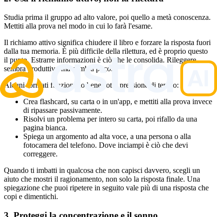
Studia prima il gruppo ad alto valore, poi quello a metà conoscenza.
Mettiti alla prova nel modo in cui lo farà l'esame.
Il richiamo attivo significa chiudere il libro e forzare la risposta fuori
dalla tua memoria. È più difficile della rilettura, ed è proprio questo
il punto. Estrarre informazioni è ciò che le consolida. Rileggere
sembra produttivo ma cambia poco.
Alcuni formati funzionano bene sotto pressione di tempo:
Crea flashcard, su carta o in un'app, e mettiti alla prova invece
di ripassare passivamente.
Risolvi un problema per intero su carta, poi rifallo da una
pagina bianca.
Spiega un argomento ad alta voce, a una persona o alla
fotocamera del telefono. Dove inciampi è ciò che devi
correggere.
Quando ti imbatti in qualcosa che non capisci davvero, scegli un
aiuto che mostri il ragionamento, non solo la risposta finale. Una
spiegazione che puoi ripetere in seguito vale più di una risposta che
copi e dimentichi.
3. Proteggi la concentrazione e il sonno