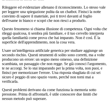
Rileggere ed evidenziare allenano il riconoscimento. Lo stesso vale
per leggere una spiegazione pulita da un chatbot. Finisci la notte
convinto di sapere il materiale, poi ti trovi davanti al foglio
dell'esame in bianco e scopri che non riesci a produrlo.
Questo fenomeno si chiama illusione di competenza. Ogni volta che
rileggi qualcosa, ti sembra più familiare, e il tuo cervello interpreta
quella familiarità come prova che hai imparato. Non è così. È la
superficie dell'apprendimento, non la cosa vera.
Usare un'intelligenza artificiale generica per studiare aggiunge un
secondo rischio. Questi strumenti di solito sono corretti, ma a volte
producono un errore: un segno meno omesso, una definizione
scambiata, un passaggio che non regge. Se già conosci l'argomento,
te ne accorgi. Se lo stai imparando per la prima volta, non puoi, e
finisci per memorizzare l'errore. Una risposta sbagliata di cui sei
sicuro è peggio di uno spazio vuoto, perché non torni mai a
verificarla.
Questi problemi derivano da come funziona la memoria sotto
pressione. Prima di affrontarli, è utile conoscere due limiti che
nessun metodo può superare.