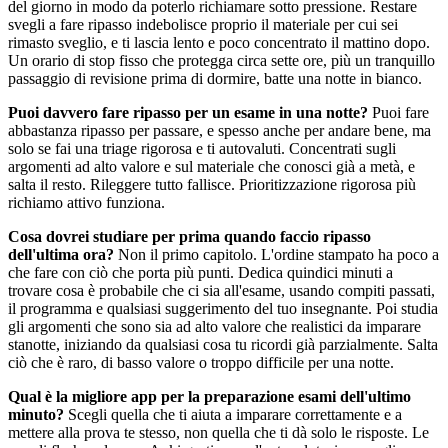
del giorno in modo da poterlo richiamare sotto pressione. Restare
svegli a fare ripasso indebolisce proprio il materiale per cui sei
rimasto sveglio, e ti lascia lento e poco concentrato il mattino dopo.
Un orario di stop fisso che protegga circa sette ore, più un tranquillo
passaggio di revisione prima di dormire, batte una notte in bianco.
Puoi davvero fare ripasso per un esame in una notte?
Puoi fare
abbastanza ripasso per passare, e spesso anche per andare bene, ma
solo se fai una triage rigorosa e ti autovaluti. Concentrati sugli
argomenti ad alto valore e sul materiale che conosci già a metà, e
salta il resto. Rileggere tutto fallisce. Prioritizzazione rigorosa più
richiamo attivo funziona.
Cosa dovrei studiare per prima quando faccio ripasso
dell'ultima ora?
Non il primo capitolo. L'ordine stampato ha poco a
che fare con ciò che porta più punti. Dedica quindici minuti a
trovare cosa è probabile che ci sia all'esame, usando compiti passati,
il programma e qualsiasi suggerimento del tuo insegnante. Poi studia
gli argomenti che sono sia ad alto valore che realistici da imparare
stanotte, iniziando da qualsiasi cosa tu ricordi già parzialmente. Salta
ciò che è raro, di basso valore o troppo difficile per una notte.
Qual è la migliore app per la preparazione esami dell'ultimo
minuto?
Scegli quella che ti aiuta a imparare correttamente e a
mettere alla prova te stesso, non quella che ti dà solo le risposte. Le