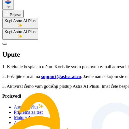
hr
Prijava
Kupi Astra AI Plus
Kupi Astra AI Plus
Upute
1. Kreirajte besplatan račun. Koristite svoju poslovnu e-mail adresu i k
2. Pošaljite e-mail na
support@astra-ai.co
. Javite nam s kojom ste e-
3. Aktivirat ćemo vam godišnji pristup Astra AI Plusu. Imat ćete bespl
Proizvodi
Astra AI Plus
Priprema za test
Matura AI
Astra IB Math