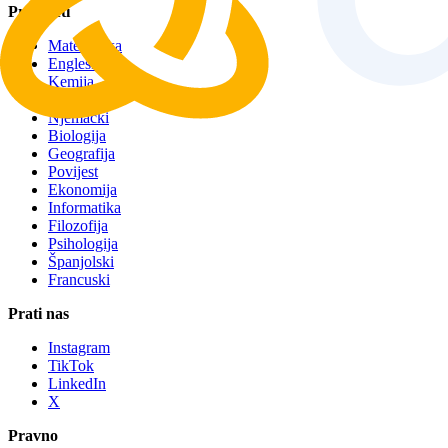
Predmeti
Matematika
Engleski
Kemija
Fizika
Njemački
Biologija
Geografija
Povijest
Ekonomija
Informatika
Filozofija
Psihologija
Španjolski
Francuski
Prati nas
Instagram
TikTok
LinkedIn
X
Pravno