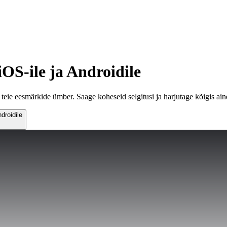
iOS-ile ja Androidile
eie eesmärkide ümber. Saage koheseid selgitusi ja harjutage kõigis ainet
droidile