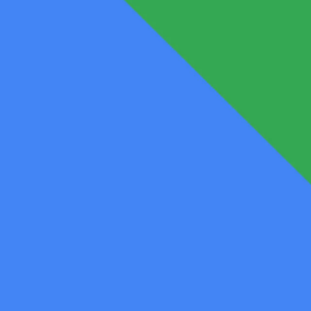
Newtoni liikumisseaduste mõistmine
Järgmine õppetund sulle