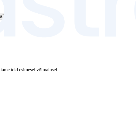
ha?
itame teid esimesel võimalusel.