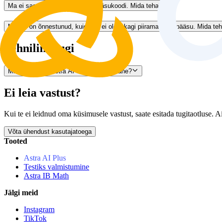
Ma ei saa kuuekohalist juurdepääsukoodi. Mida teha?
Makse on õnnestunud, kuid mul ei ole ikkagi piiramatut ligipääsu. Mida te
Tehniline tugi
Mida teha, kui Astra AI ei lae või ei avane?
Ei leia vastust?
Kui te ei leidnud oma küsimusele vastust, saate esitada tugitaotluse. A
Võta ühendust kasutajatoega
Tooted
Astra AI Plus
Testiks valmistumine
Astra IB Math
Jälgi meid
Instagram
TikTok