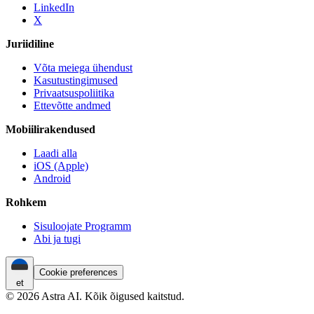
LinkedIn
X
Juriidiline
Võta meiega ühendust
Kasutustingimused
Privaatsuspoliitika
Ettevõtte andmed
Mobiilirakendused
Laadi alla
iOS (Apple)
Android
Rohkem
Sisuloojate Programm
Abi ja tugi
Cookie preferences
et
© 2026 Astra AI. Kõik õigused kaitstud.