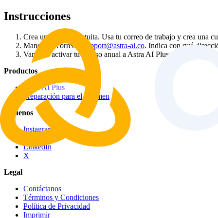
Instrucciones
Crea una cuenta gratuita. Usa tu correo de trabajo y crea una cu
Manda un correo a
support@astra-ai.co
. Indica con qué direcci
Vamos a activar tu acceso anual a Astra AI Plus. Vas a tener acc
Productos
Astra AI Plus
Preparación para el Examen
Síguenos
Instagram
TikTok
LinkedIn
X
Legal
Contáctanos
Términos y Condiciones
Política de Privacidad
Imprimir