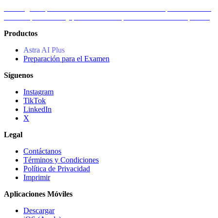
Descarga la aplicación Astra AI en Android. Crea tu plan de estudio,
obtén explicaciones y practica en cualquier materia cuando quieras.
Productos
Astra AI Plus
Preparación para el Examen
Síguenos
Instagram
TikTok
LinkedIn
X
Legal
Contáctanos
Términos y Condiciones
Política de Privacidad
Imprimir
Aplicaciones Móviles
Descargar