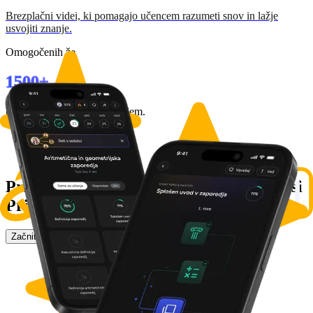
Brezplačni videi, ki pomagajo učencem razumeti snov in lažje
usvojiti znanje.
Omogočenih že
1500+
brezplačnih dostopov učiteljem.
Prilagojen učni plan samo zate. Preizkusi
Pripravo na test
!
Začnite z brezplačnim dostopom