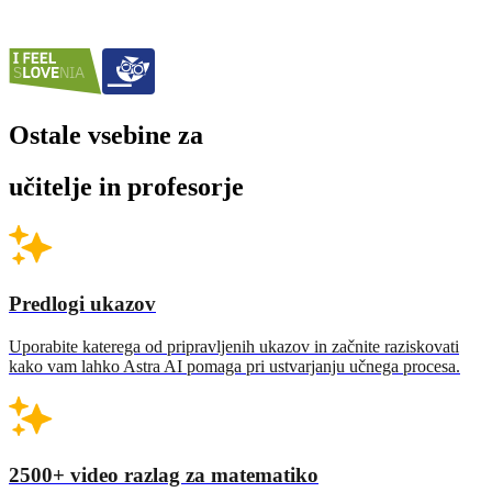
Ostale vsebine za
učitelje in profesorje
Predlogi ukazov
Uporabite katerega od pripravljenih ukazov in začnite raziskovati
kako vam lahko Astra AI pomaga pri ustvarjanju učnega procesa.
2500+ video razlag za matematiko