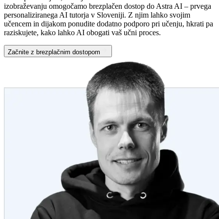
izobraževanju omogočamo brezplačen dostop do Astra AI – prvega
personaliziranega AI tutorja v Sloveniji. Z njim lahko svojim
učencem in dijakom ponudite dodatno podporo pri učenju, hkrati pa
raziskujete, kako lahko AI obogati vaš učni proces.
Začnite z brezplačnim dostopom