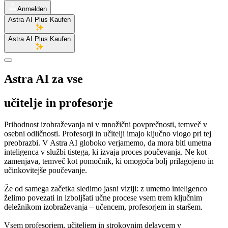
Anmelden
Astra AI Plus Kaufen
Astra AI Plus Kaufen
Astra AI za vse
učitelje in profesorje
Prihodnost izobraževanja ni v množični povprečnosti, temveč v
osebni odličnosti. Profesorji in učitelji imajo ključno vlogo pri tej
preobrazbi. V Astra AI globoko verjamemo, da mora biti umetna
inteligenca v službi tistega, ki izvaja proces poučevanja. Ne kot
zamenjava, temveč kot pomočnik, ki omogoča bolj prilagojeno in
učinkovitejše poučevanje.
Že od samega začetka sledimo jasni viziji: z umetno inteligenco
želimo povezati in izboljšati učne procese vsem trem ključnim
deležnikom izobraževanja – učencem, profesorjem in staršem.
Vsem profesorjem, učiteljem in strokovnim delavcem v