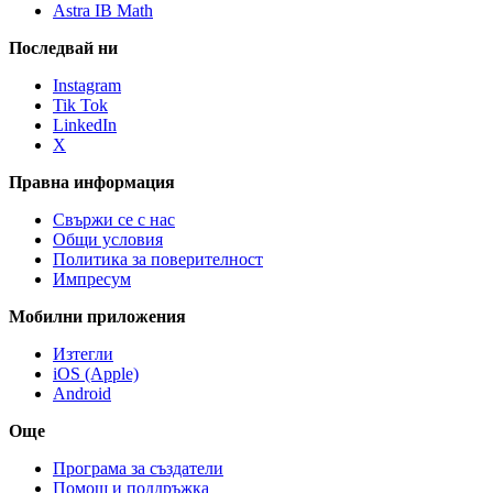
Astra IB Math
Последвай ни
Instagram
Tik Tok
LinkedIn
X
Правна информация
Свържи се с нас
Общи условия
Политика за поверителност
Импресум
Мобилни приложения
Изтегли
iOS (Apple)
Android
Още
Програма за създатели
Помощ и поддръжка